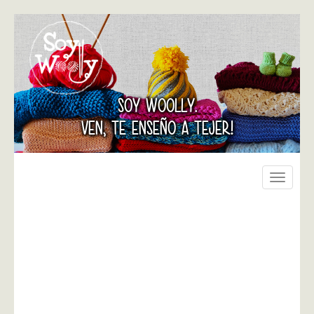
SOY WOOLLY.
VEN, TE ENSEÑO A TEJER!
Toggle
navigati