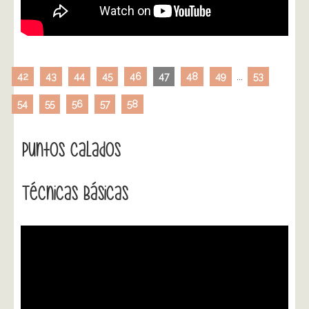
42
43
44
45
46
47
48
49
...
53
54
55
56
57
58
Puntos Calados
Técnicas Básicas