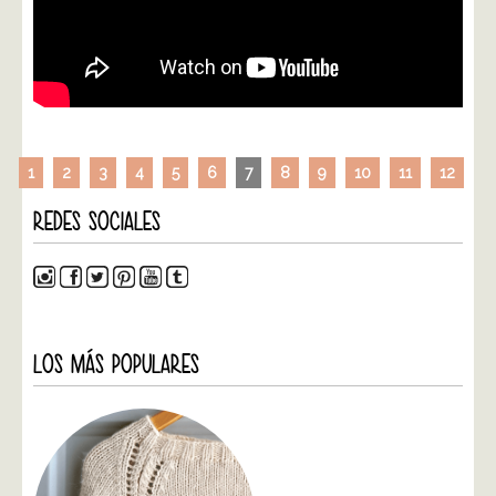
1
2
3
4
5
6
7
8
9
10
11
12
REDES SOCIALES
LOS MÁS POPULARES