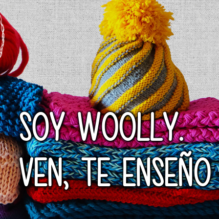
SOY WOOLLY.
VEN, TE ENSEÑO