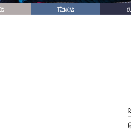
OS
TÉCNICAS
C
R