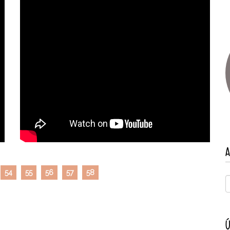
A
54
55
56
57
58
Ú