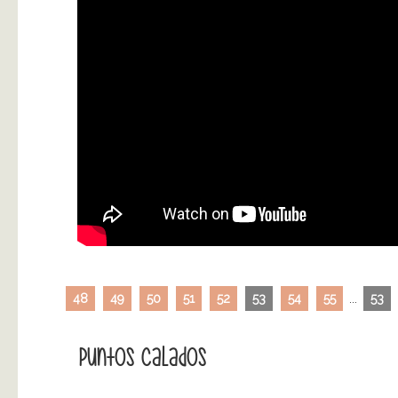
48
49
50
51
52
53
54
55
...
53
Puntos Calados