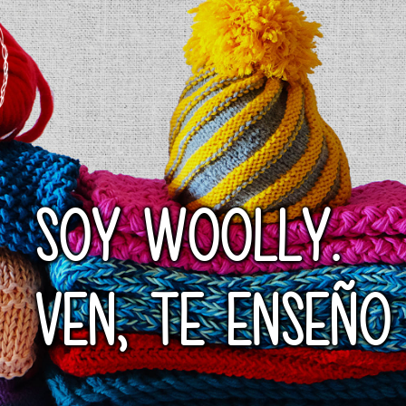
SOY WOOLLY.
VEN, TE ENSEÑO