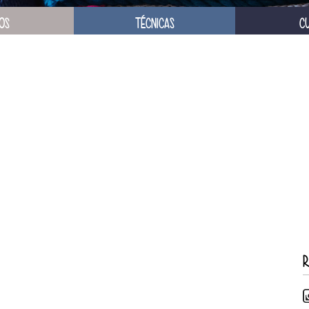
OS
TÉCNICAS
C
R