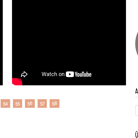
A
54
55
56
57
58
Ú