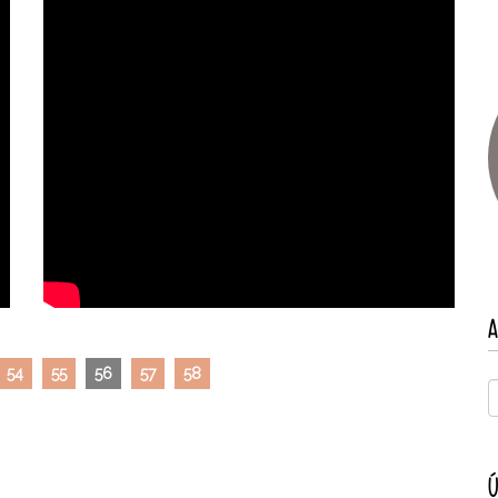
A
54
55
56
57
58
Ú