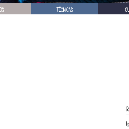
OS
TÉCNICAS
C
R