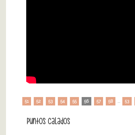
51
52
53
54
55
56
57
58
...
53
Puntos Calados