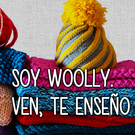
SOY WOOLLY.
VEN, TE ENSEÑO