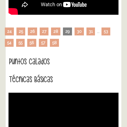
24
25
26
27
28
29
30
31
...
53
54
55
56
57
58
Puntos Calados
Técnicas Básicas