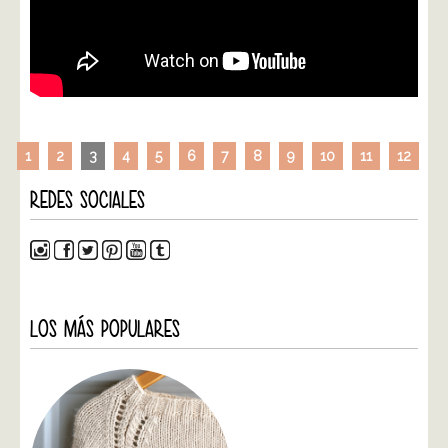
1
2
3
4
5
6
7
8
9
10
11
12
REDES SOCIALES
LOS MÁS POPULARES