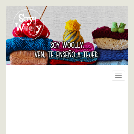
SOY WOOLLY.
VEN, TE ENSEÑO A TEJER!
Toggle
navigati