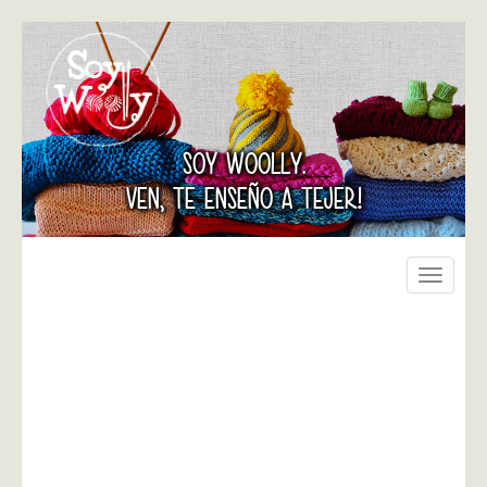
SOY WOOLLY.
VEN, TE ENSEÑO A TEJER!
Toggle
navigati