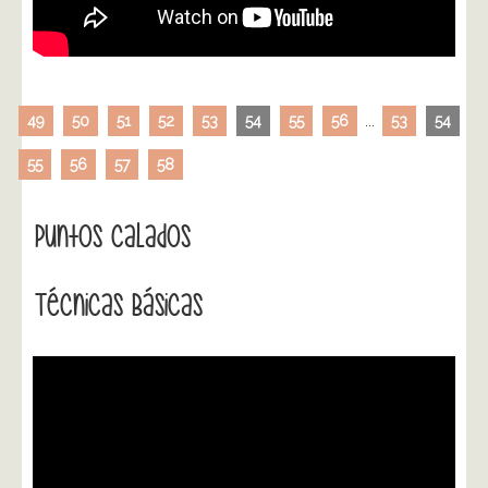
49
50
51
52
53
54
55
56
...
53
54
55
56
57
58
Puntos Calados
Técnicas Básicas