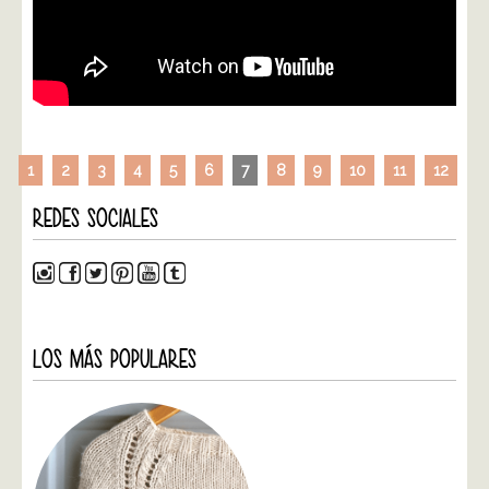
1
2
3
4
5
6
7
8
9
10
11
12
REDES SOCIALES
LOS MÁS POPULARES