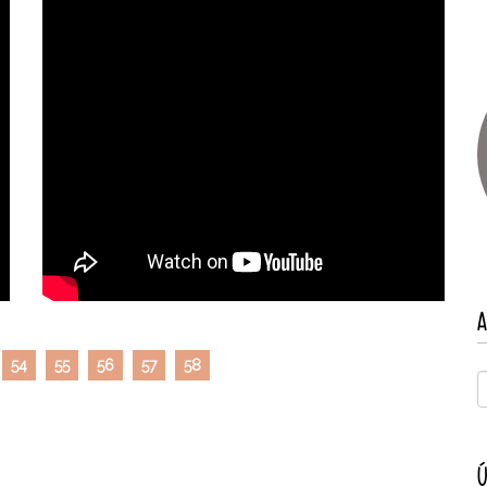
A
54
55
56
57
58
Ú