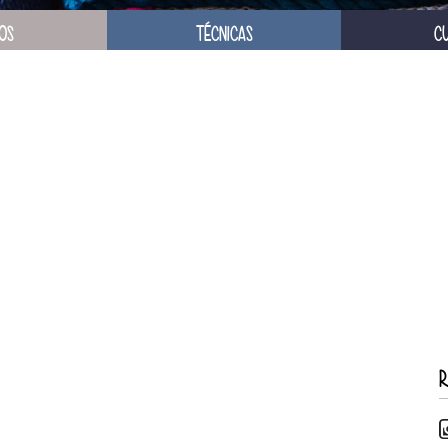
OS
TÉCNICAS
C
R