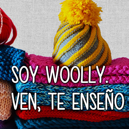
SOY WOOLLY.
VEN, TE ENSEÑO