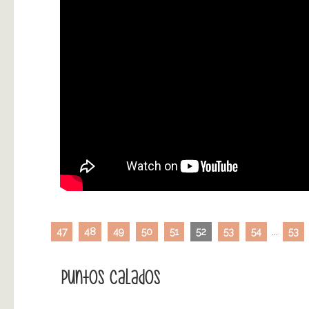
47
48
49
50
51
52
53
54
...
53
Puntos Calados