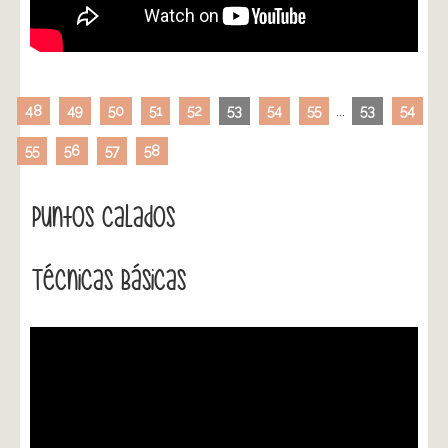
48
49
50
51
52
53
54
55
...
53
54
55
56
57
58
Puntos Calados
Técnicas Básicas