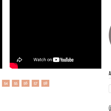
A
54
55
56
57
58
Ú