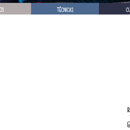
OS
TÉCNICAS
C
R