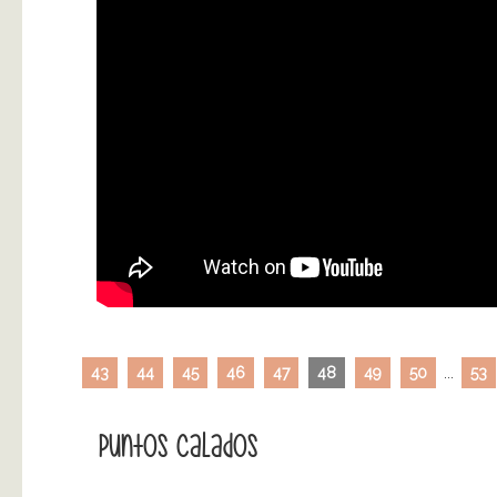
43
44
45
46
47
48
49
50
...
53
Puntos Calados