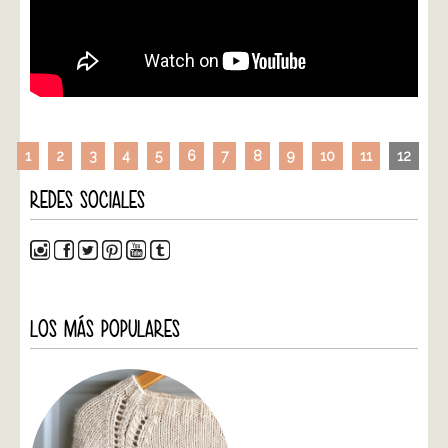
1
2
3
4
5
6
7
8
9
10
11
12
REDES SOCIALES
LOS MÁS POPULARES