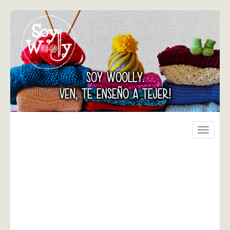
SOY WOOLLY.
VEN, TE ENSEÑO A TEJER!
Toggle
navigati