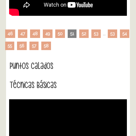
46
47
48
49
50
51
52
53
...
53
54
55
56
57
58
Puntos Calados
Técnicas Básicas