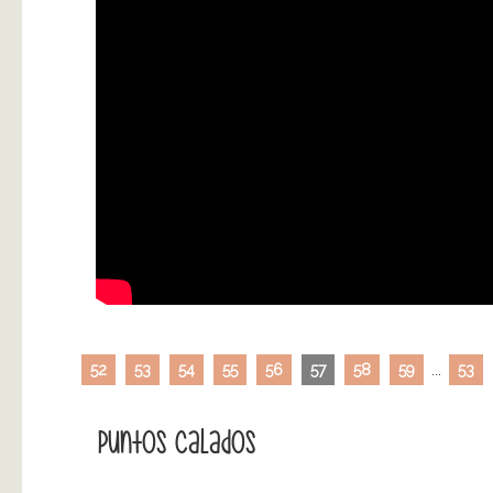
52
53
54
55
56
57
58
59
...
53
Puntos Calados