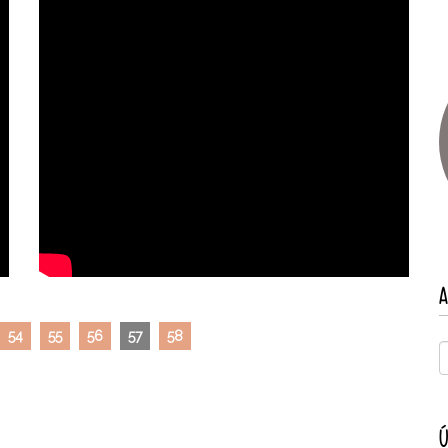
A
54
55
56
57
58
Ú