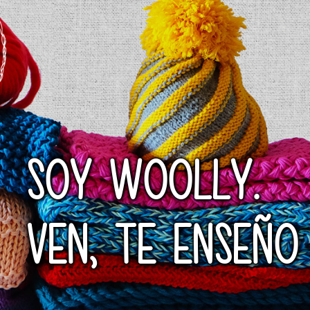
SOY WOOLLY.
VEN, TE ENSEÑO