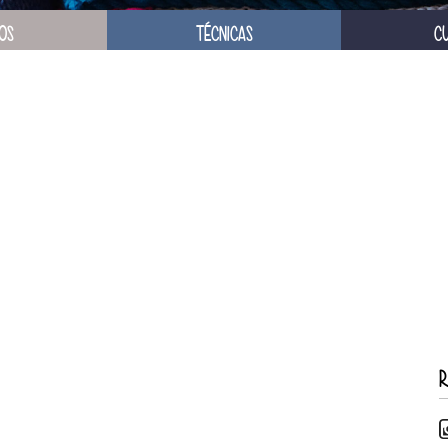
OS
TÉCNICAS
C
R