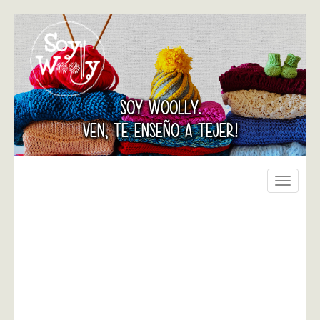
SOY WOOLLY.
VEN, TE ENSEÑO A TEJER!
Toggle
navigati