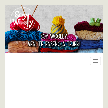
SOY WOOLLY.
VEN, TE ENSEÑO A TEJER!
Toggle
navigati