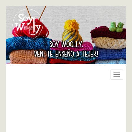
SOY WOOLLY.
VEN, TE ENSEÑO A TEJER!
Toggle
navigati