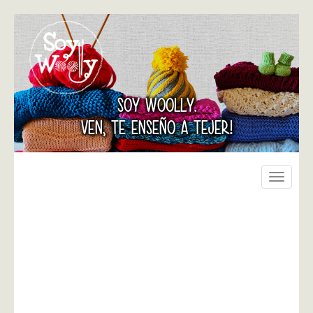
SOY WOOLLY.
VEN, TE ENSEÑO A TEJER!
Toggle
navigati