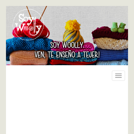
SOY WOOLLY.
VEN, TE ENSEÑO A TEJER!
Toggle
navigati