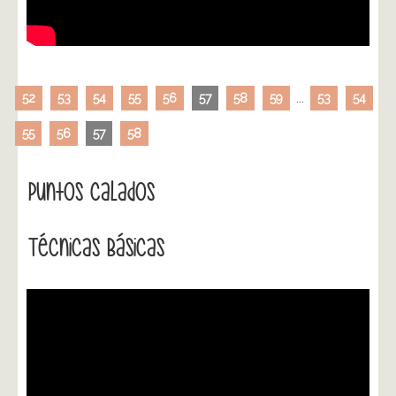
52
53
54
55
56
57
58
59
...
53
54
55
56
57
58
Puntos Calados
Técnicas Básicas