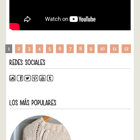
1
2
3
4
5
6
7
8
9
10
11
12
REDES SOCIALES
LOS MÁS POPULARES