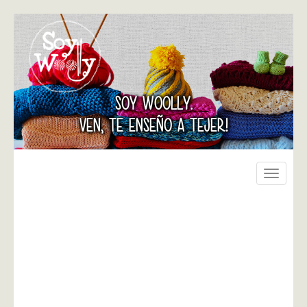
SOY WOOLLY.
VEN, TE ENSEÑO A TEJER!
Toggle
navigati