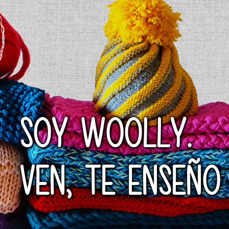
SOY WOOLLY.
VEN, TE ENSEÑO