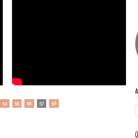
A
54
55
56
57
58
Ú