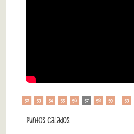
52
53
54
55
56
57
58
59
...
53
Puntos Calados