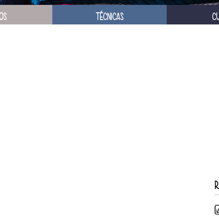
OS
TÉCNICAS
C
R