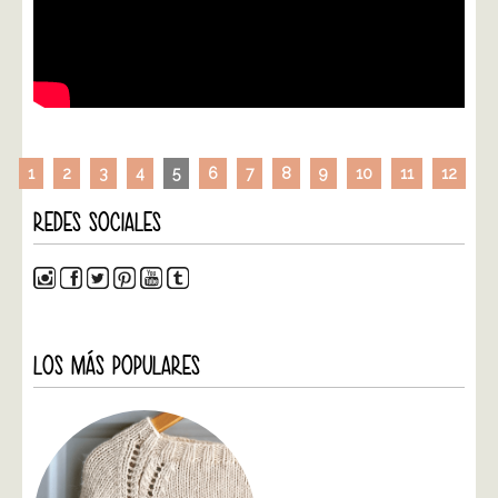
1
2
3
4
5
6
7
8
9
10
11
12
REDES SOCIALES
LOS MÁS POPULARES