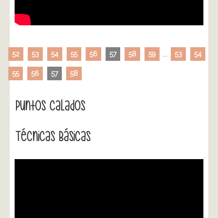
52
53
54
55
56
57
58
59
...
53
54
55
56
57
58
Puntos Calados
Técnicas Básicas