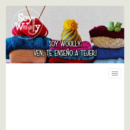
SOY WOOLLY.
VEN, TE ENSEÑO A TEJER!
Toggle
navigati