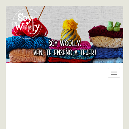
SOY WOOLLY.
VEN, TE ENSEÑO A TEJER!
Toggle
navigati