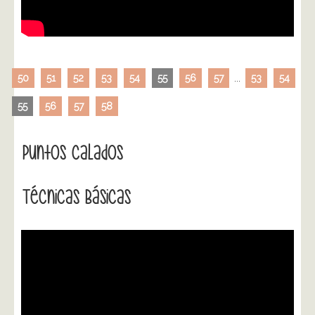
50
51
52
53
54
55
56
57
...
53
54
55
56
57
58
Puntos Calados
Técnicas Básicas