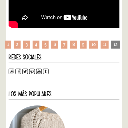
1
2
3
4
5
6
7
8
9
10
11
12
REDES SOCIALES
LOS MÁS POPULARES