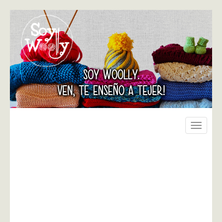
SOY WOOLLY.
VEN, TE ENSEÑO A TEJER!
Toggle
navigati