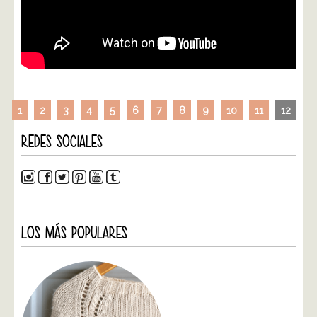
1
2
3
4
5
6
7
8
9
10
11
12
REDES SOCIALES
LOS MÁS POPULARES