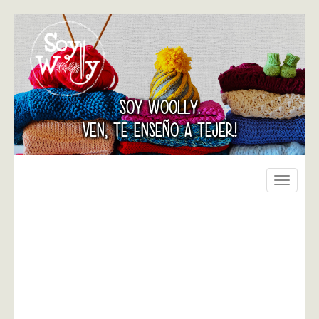
SOY WOOLLY.
VEN, TE ENSEÑO A TEJER!
Toggle
navigati