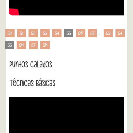
50
51
52
53
54
55
56
57
...
53
54
55
56
57
58
Puntos Calados
Técnicas Básicas