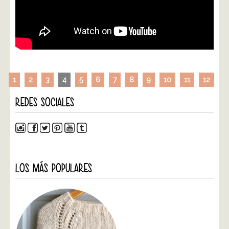
1
2
3
4
5
6
7
8
9
10
11
12
REDES SOCIALES
LOS MÁS POPULARES