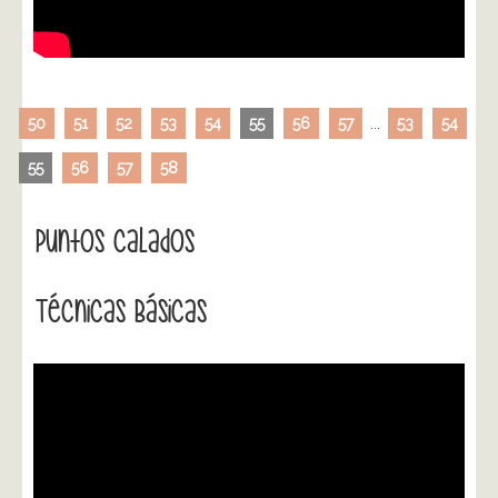
50
51
52
53
54
55
56
57
...
53
54
55
56
57
58
Puntos Calados
Técnicas Básicas