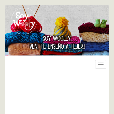
SOY WOOLLY.
VEN, TE ENSEÑO A TEJER!
Toggle
navigati