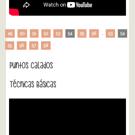
49
50
51
52
53
54
55
56
...
53
54
55
56
57
58
Puntos Calados
Técnicas Básicas