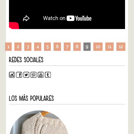
1
2
3
4
5
6
7
8
9
10
11
12
REDES SOCIALES
LOS MÁS POPULARES