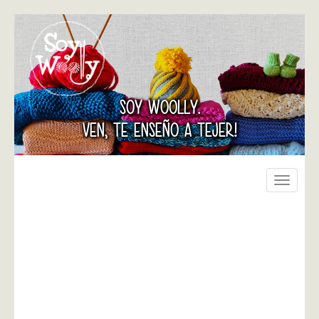
SOY WOOLLY.
VEN, TE ENSEÑO A TEJER!
Toggle
navigati