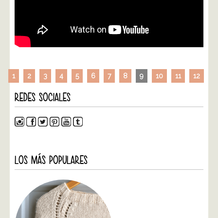
1
2
3
4
5
6
7
8
9
10
11
12
REDES SOCIALES
LOS MÁS POPULARES