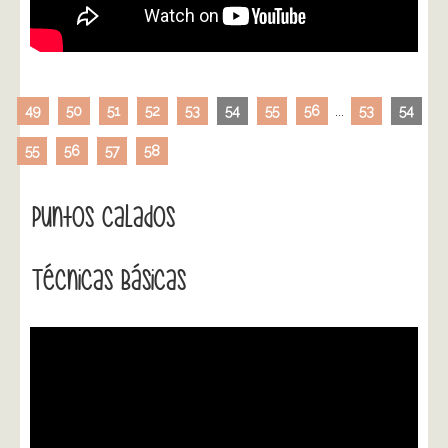
49
50
51
52
53
54
55
56
...
53
54
55
56
57
58
Puntos Calados
Técnicas Básicas