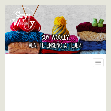
SOY WOOLLY.
VEN, TE ENSEÑO A TEJER!
Toggle
navigati