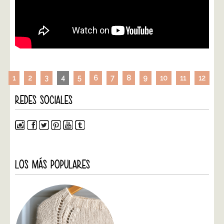
1
2
3
4
5
6
7
8
9
10
11
12
REDES SOCIALES
LOS MÁS POPULARES