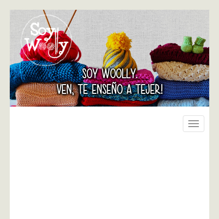
SOY WOOLLY.
VEN, TE ENSEÑO A TEJER!
Toggle
navigati