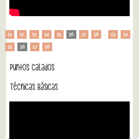
51
52
53
54
55
56
57
58
...
53
54
55
56
57
58
Puntos Calados
Técnicas Básicas