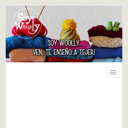
SOY WOOLLY.
VEN, TE ENSEÑO A TEJER!
Toggle
navigati