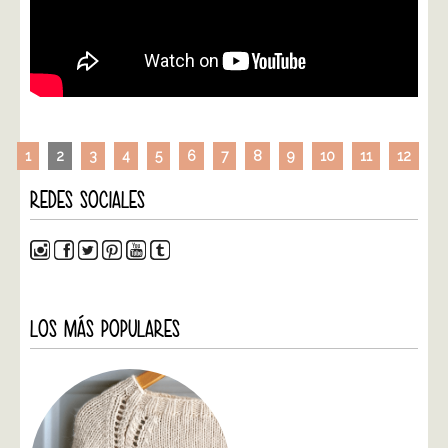
1
2
3
4
5
6
7
8
9
10
11
12
REDES SOCIALES
LOS MÁS POPULARES