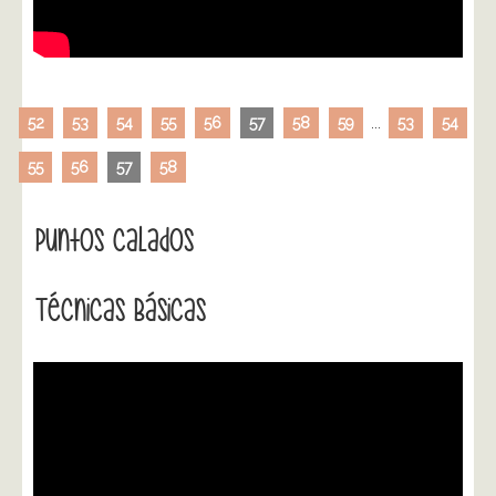
52
53
54
55
56
57
58
59
...
53
54
55
56
57
58
Puntos Calados
Técnicas Básicas