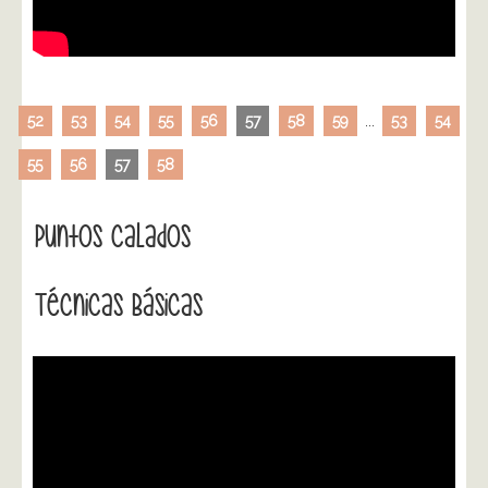
52
53
54
55
56
57
58
59
...
53
54
55
56
57
58
Puntos Calados
Técnicas Básicas