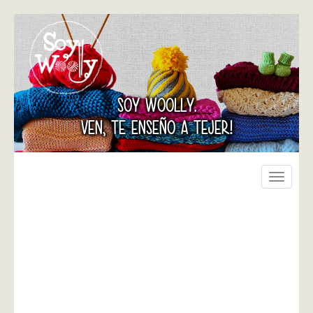
SOY WOOLLY.
VEN, TE ENSEÑO A TEJER!
Toggle
navigati