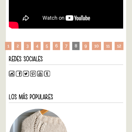
1
2
3
4
5
6
7
8
9
10
11
12
REDES SOCIALES
LOS MÁS POPULARES