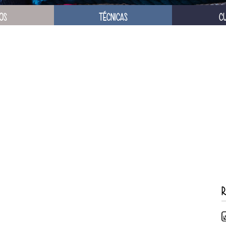
OS
TÉCNICAS
C
R