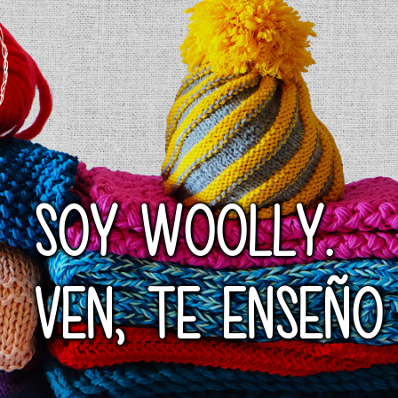
SOY WOOLLY.
VEN, TE ENSEÑO