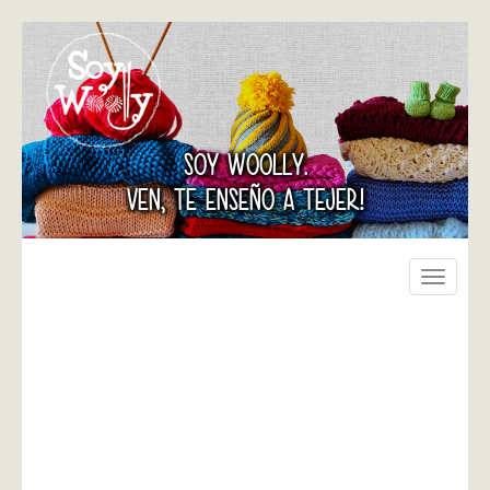
SOY WOOLLY.
VEN, TE ENSEÑO A TEJER!
Toggle
navigati