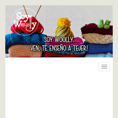
SOY WOOLLY.
VEN, TE ENSEÑO A TEJER!
Toggle
navigati