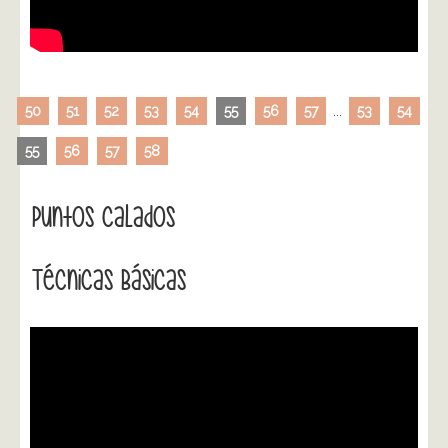
50
51
52
53
54
55
56
57
...
53
54
55
56
57
58
Puntos Calados
Técnicas Básicas