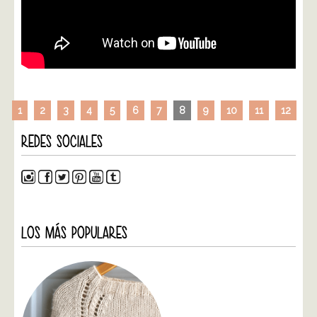
1
2
3
4
5
6
7
8
9
10
11
12
REDES SOCIALES
LOS MÁS POPULARES