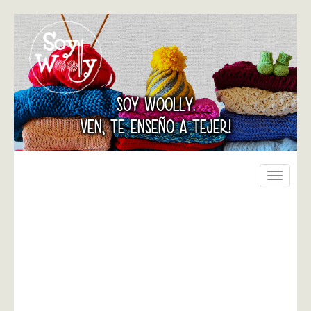
SOY WOOLLY.
VEN, TE ENSEÑO A TEJER!
Toggle
navigati