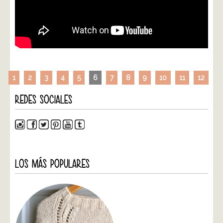
1
2
3
4
5
6
7
8
9
10
11
12
REDES SOCIALES
LOS MÁS POPULARES