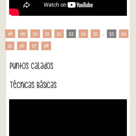
48
49
50
51
52
53
54
55
...
53
54
55
56
57
58
Puntos Calados
Técnicas Básicas