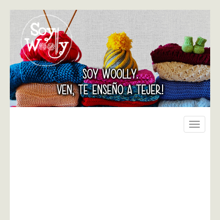
SOY WOOLLY.
VEN, TE ENSEÑO A TEJER!
Toggle
navigati