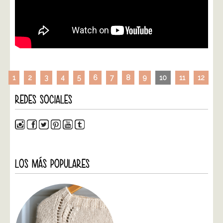
1
2
3
4
5
6
7
8
9
10
11
12
REDES SOCIALES
LOS MÁS POPULARES