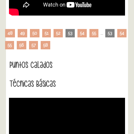
48
49
50
51
52
53
54
55
...
53
54
55
56
57
58
Puntos Calados
Técnicas Básicas