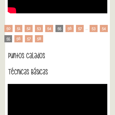
50
51
52
53
54
55
56
57
...
53
54
55
56
57
58
Puntos Calados
Técnicas Básicas