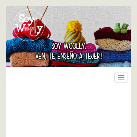
SOY WOOLLY.
VEN, TE ENSEÑO A TEJER!
Toggle
navigati