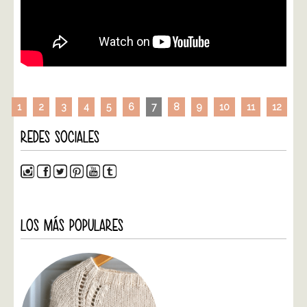
1
2
3
4
5
6
7
8
9
10
11
12
REDES SOCIALES
LOS MÁS POPULARES