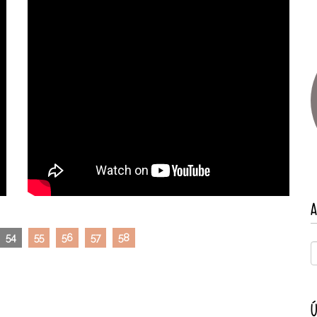
A
54
55
56
57
58
Ú