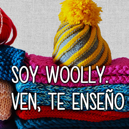
SOY WOOLLY.
VEN, TE ENSEÑO