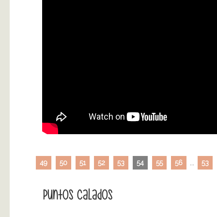
49
50
51
52
53
54
55
56
...
53
Puntos Calados