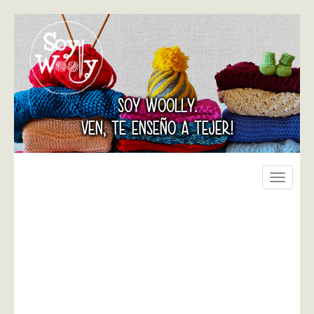
SOY WOOLLY.
VEN, TE ENSEÑO A TEJER!
Toggle
navigati