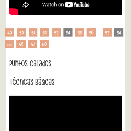
49
50
51
52
53
54
55
56
...
53
54
55
56
57
58
Puntos Calados
Técnicas Básicas