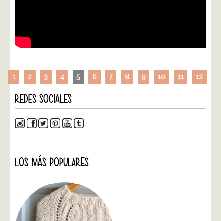
1
2
3
4
5
6
7
8
9
10
11
12
REDES SOCIALES
LOS MÁS POPULARES