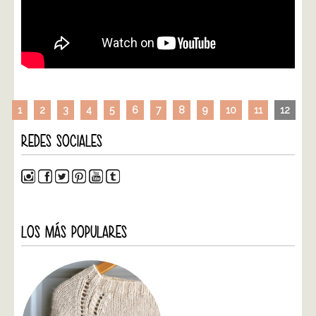
1
2
3
4
5
6
7
8
9
10
11
12
REDES SOCIALES
LOS MÁS POPULARES