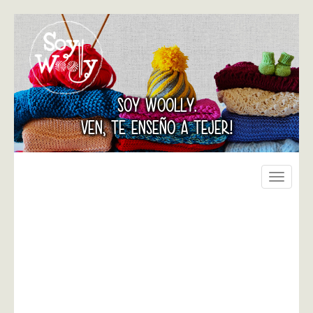
SOY WOOLLY.
VEN, TE ENSEÑO A TEJER!
Toggle
navigati