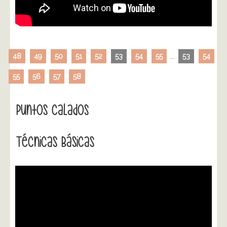
48
49
50
51
52
53
54
55
...
53
54
55
56
57
58
Puntos Calados
Técnicas Básicas