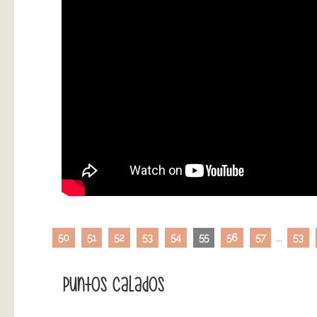
50
51
52
53
54
55
56
57
...
53
Puntos Calados