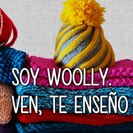
SOY WOOLLY.
VEN, TE ENSEÑO