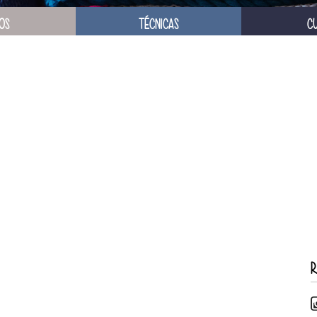
OS
TÉCNICAS
C
R