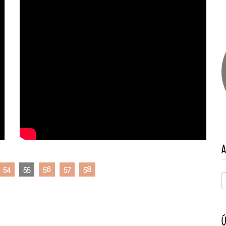
A
54
55
56
57
58
Ú