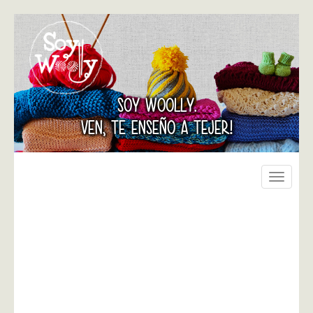
SOY WOOLLY.
VEN, TE ENSEÑO A TEJER!
Toggle
navigati