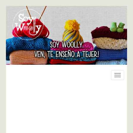
SOY WOOLLY.
VEN, TE ENSEÑO A TEJER!
Toggle
navigati