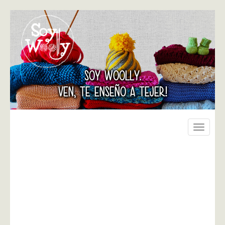
SOY WOOLLY.
VEN, TE ENSEÑO A TEJER!
Toggle
navigati