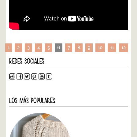
1
2
3
4
5
6
7
8
9
10
11
12
REDES SOCIALES
LOS MÁS POPULARES