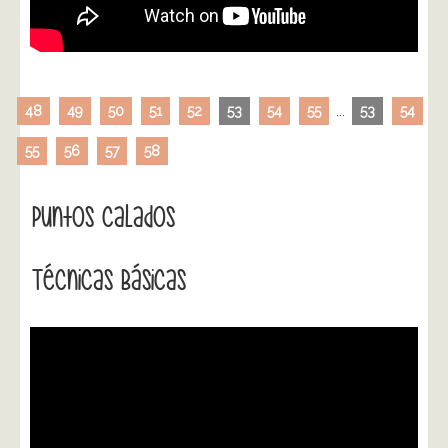
48
49
50
51
52
53
54
55
...
53
54
55
56
57
58
Puntos Calados
Técnicas Básicas