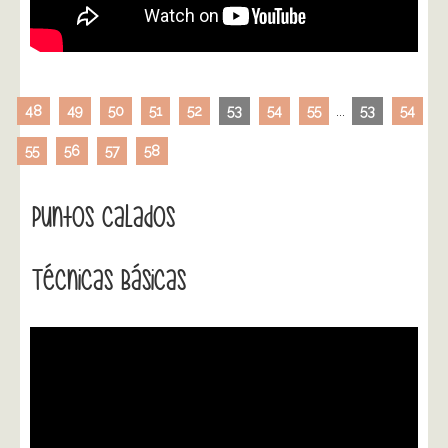
48
49
50
51
52
53
54
55
...
53
54
55
56
57
58
Puntos Calados
Técnicas Básicas