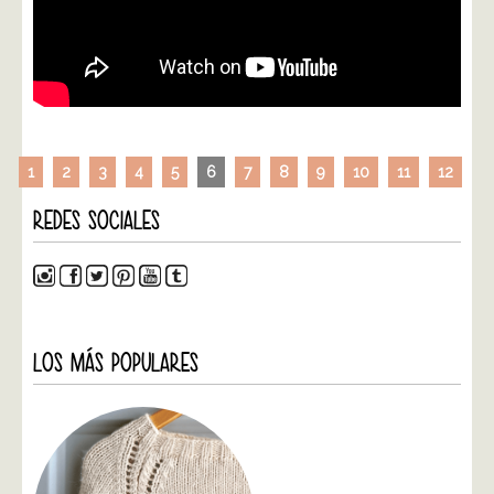
1
2
3
4
5
6
7
8
9
10
11
12
REDES SOCIALES
LOS MÁS POPULARES