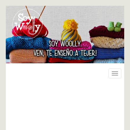
SOY WOOLLY.
VEN, TE ENSEÑO A TEJER!
Toggle
navigati